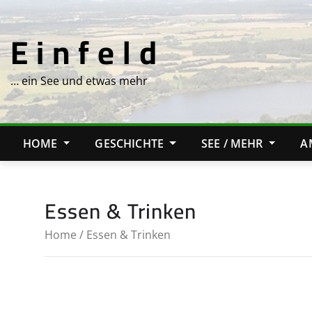
Skip
to
E i n f e l d
content
… ein See und etwas mehr
HOME
GESCHICHTE
SEE / MEHR
A
Essen & Trinken
Home
/ Essen & Trinken