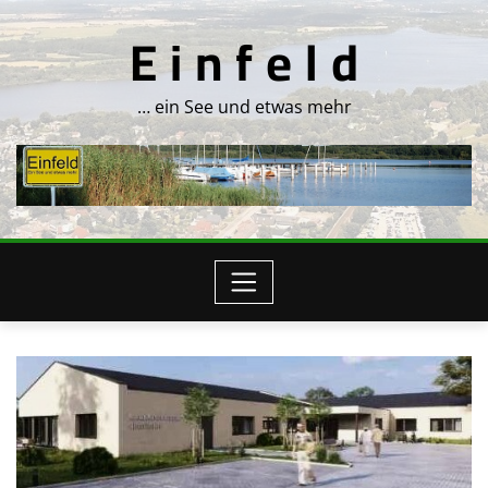
Skip
E i n f e l d
to
content
… ein See und etwas mehr