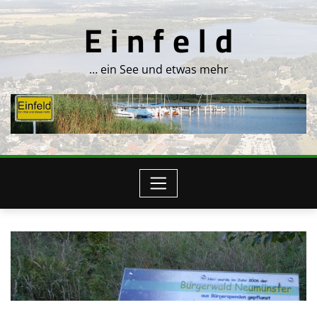
Skip
E i n f e l d
to
content
… ein See und etwas mehr