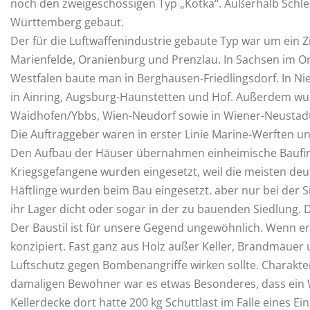
noch den zweigeschossigen Typ „Kotka“. Außerhalb Schle
Württemberg gebaut.
Der für die Luftwaffenindustrie gebaute Typ war um ein 
Marienfelde, Oranienburg und Prenzlau. In Sachsen im 
Westfalen baute man in Berghausen-Friedlingsdorf. In 
in Ainring, Augsburg-Haunstetten und Hof. Außerdem wurd
Waidhofen/Ybbs, Wien-Neudorf sowie in Wiener-Neustadt.
Die Auftraggeber waren in erster Linie Marine-Werften 
Den Aufbau der Häuser übernahmen einheimische Baufir
Kriegsgefangene wurden eingesetzt, weil die meisten de
Häftlinge wurden beim Bau eingesetzt. aber nur bei der
ihr Lager dicht oder sogar in der zu bauenden Siedlung
Der Baustil ist für unsere Gegend ungewöhnlich. Wenn er 
konzipiert. Fast ganz aus Holz außer Keller, Brandmauer
Luftschutz gegen Bombenangriffe wirken sollte. Charakte
damaligen Bewohner war es etwas Besonderes, dass ein WC
Kellerdecke dort hatte 200 kg Schuttlast im Falle eines E