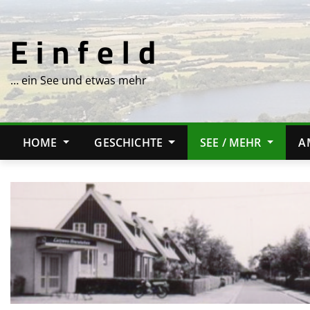
Skip
to
E i n f e l d
content
… ein See und etwas mehr
HOME
GESCHICHTE
SEE / MEHR
A