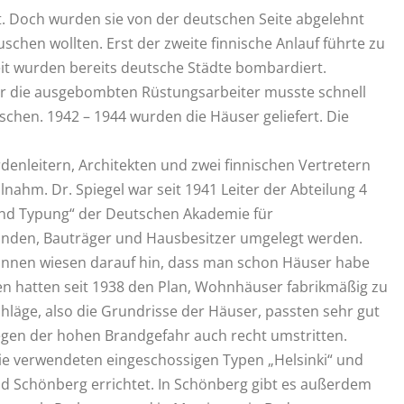
. Doch wurden sie von der deutschen Seite abgelehnt
uschen wollten. Erst der zweite finnische Anlauf führte zu
eit wurden bereits deutsche Städte bombardiert.
Für die ausgebombten Rüstungsarbeiter musste schnell
chen. 1942 – 1944 wurden die Häuser geliefert. Die
nleitern, Architekten und zwei finnischen Vertretern
lnahm. Dr. Spiegel war seit 1941 Leiter der Abteilung 4
nd Typung“ der Deutschen Akademie für
inden, Bauträger und Hausbesitzer umgelegt werden.
 Finnen wiesen darauf hin, dass man schon Häuser habe
hen hatten seit 1938 den Plan, Wohnhäuser fabrikmäßig zu
läge, also die Grundrisse der Häuser, passten sehr gut
 wegen der hohen Brandgefahr auch recht umstritten.
trie verwendeten eingeschossigen Typen „Helsinki“ und
und Schönberg errichtet. In Schönberg gibt es außerdem