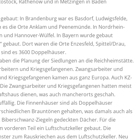
Rostock, Rathenow und in Metzingen in Baden
 gebaut: In Brandenburg war es Basdorf, Ludwigsfelde,
n es die Orte Anklam und Peenemünde. In Nordrhein-
n und Hannover-Wülfel. In Bayern wurde gebaut
gebaut. Dort waren die Orte Enzesfeld, Spittel/Drau,
t sind es 3600 Doppelhäuser.
aben die Planung der Siedlungen an die Reichheimstätte.
beitern und Kriegsgefangenen. Zwangsarbeiter und
r und Kriegsgefangenen kamen aus ganz Europa. Auch KZ-
. Die Zwangsarbeiter und Kriegsgefangenen hatten meist
chaftshaus dienen, was auch mancherorts geschah.
uffällig. Die Finnenhäuser sind als Doppelhäuser
erschiedlichen Brauntönen gehalten, was damals auch als
t Biberschwanz-Ziegeln gedeckten Dächer. Für die
vorderen Teil ein Luftschutzkeller gebaut. Die
fenster zum Rauskriechen aus dem Luftschutzkeller. Neu