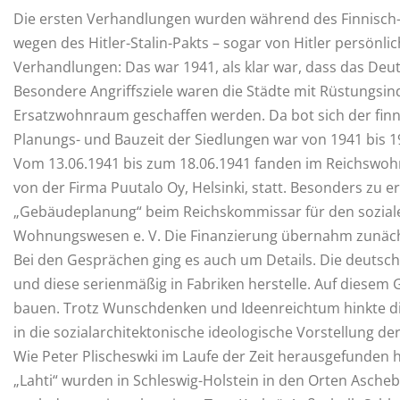
Die ersten Verhandlungen wurden während des Finnisch-R
wegen des Hitler-Stalin-Pakts – sogar von Hitler persönli
Verhandlungen: Das war 1941, als klar war, dass das Deu
Besondere Angriffsziele waren die Städte mit Rüstungsin
Ersatzwohnraum geschaffen werden. Da bot sich der finn
Planungs- und Bauzeit der Siedlungen war von 1941 bis 
Vom 13.06.1941 bis zum 18.06.1941 fanden im Reichswohn
von der Firma Puutalo Oy, Helsinki, statt. Besonders zu e
„Gebäudeplanung“ beim Reichskommissar für den sozia
Wohnungswesen e. V. Die Finanzierung übernahm zunächs
Bei den Gesprächen ging es auch um Details. Die deutsch
und diese serienmäßig in Fabriken herstelle. Auf diesem 
bauen. Trotz Wunschdenken und Ideenreichtum hinkte die
in die sozialarchitektonische ideologische Vorstellung d
Wie Peter Plischeswki im Laufe der Zeit herausgefunden 
„Lahti“ wurden in Schleswig-Holstein in den Orten Ascheb