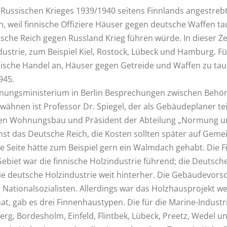
ussischen Krieges 1939/1940 seitens Finnlands angestrebt
ch, weil finnische Offiziere Häuser gegen deutsche Waffen ta
tsche Reich gegen Russland Krieg führen würde. In dieser Z
dustrie, zum Beispiel Kiel, Rostock, Lübeck und Hamburg. 
ische Handel an, Häuser gegen Getreide und Waffen zu taus
1945.
ungsministerium in Berlin Besprechungen zwischen Behörde
rwähnen ist Professor Dr. Spiegel, der als Gebäudeplaner tei
len Wohnungsbau und Präsident der Abteilung „Normung u
t das Deutsche Reich, die Kosten sollten später auf Geme
e Seite hätte zum Beispiel gern ein Walmdach gehabt. Die
Gebiet war die finnische Holzindustrie führend; die Deutsc
 deutsche Holzindustrie weit hinterher. Die Gebäudevorsch
er Nationalsozialisten. Allerdings war das Holzhausprojekt
hat, gab es drei Finnenhaustypen. Die für die Marine-Indus
erg, Bordesholm, Einfeld, Flintbek, Lübeck, Preetz, Wedel 