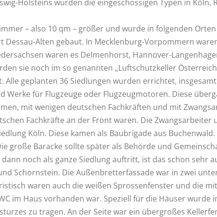
swig-Holsteins wurden die eingeschossigen Typen in Köln, 
Zimmer – also 10 qm – größer und wurde in folgenden Orten
Ort Dessau-Alten gebaut. In Mecklenburg-Vorpommern ware
Niedersachsen waren es Delmenhorst, Hannover-Langenhage
en sie noch im so genannten „Luftschutzkeller Österreich“ 
 Alle geplanten 36 Siedlungen wurden errichtet, insgesam
und Werke für Flugzeuge oder Flugzeugmotoren. Diese überg
men, mit wenigen deutschen Fachkräften und mit Zwangsar
utschen Fachkräfte an der Front waren. Die Zwangsarbeite
 Siedlung Köln. Diese kamen als Baubrigade aus Buchenwald
. Die große Baracke sollte später als Behörde und Gemeins
dann noch als ganze Siedlung auftritt, ist das schon sehr a
 und Schornstein. Die Außenbretterfassade war in zwei unt
ristisch waren auch die weißen Sprossenfenster und die mi
 im Haus vorhanden war. Speziell für die Häuser wurde im 
insturzes zu tragen. An der Seite war ein übergroßes Keller