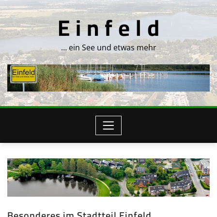
Skip
E i n f e l d
to
content
… ein See und etwas mehr
Besonderes im Stadtteil Einfeld