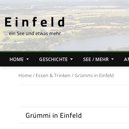
Skip
to
E i n f e l d
content
… ein See und etwas mehr
HOME
GESCHICHTE
SEE / MEHR
A
Home
/
Essen & Trinken
/ Grümmi in Einfeld
Grümmi in Einfeld