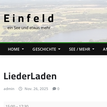
Skip
to
E i n f e l d
content
… ein See und etwas mehr
HOME
GESCHICHTE
SEE / MEHR
A
LiederLaden
admin
Nov. 26, 2025
0
L
15:00
–
17:30