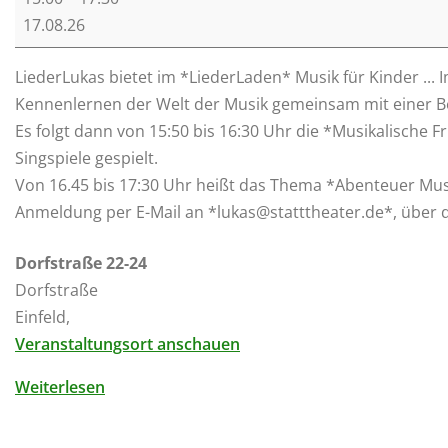
i
17.08.26
e
d
LiederLukas bietet im *LiederLaden* Musik für Kinder ... 
e
Kennenlernen der Welt der Musik gemeinsam mit einer 
r
Es folgt dann von 15:50 bis 16:30 Uhr die *Musikalische
L
Singspiele gespielt.
a
Von 16.45 bis 17:30 Uhr heißt das Thema *Abenteuer Musik
d
Anmeldung per E-Mail an *lukas@statttheater.de*, über 
e
n
Dorfstraße 22-24
Dorfstraße
Einfeld
,
Veranstaltungsort anschauen
Weiterlesen