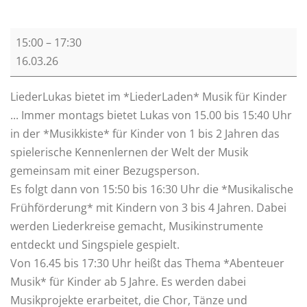
L
15:00
–
17:30
i
16.03.26
e
d
LiederLukas bietet im *LiederLaden* Musik für Kinder
e
... Immer montags bietet Lukas von 15.00 bis 15:40 Uhr
r
in der *Musikkiste* für Kinder von 1 bis 2 Jahren das
L
spielerische Kennenlernen der Welt der Musik
a
gemeinsam mit einer Bezugsperson.
d
Es folgt dann von 15:50 bis 16:30 Uhr die *Musikalische
e
Frühförderung* mit Kindern von 3 bis 4 Jahren. Dabei
n
werden Liederkreise gemacht, Musikinstrumente
entdeckt und Singspiele gespielt.
Von 16.45 bis 17:30 Uhr heißt das Thema *Abenteuer
Musik* für Kinder ab 5 Jahre. Es werden dabei
Musikprojekte erarbeitet, die Chor, Tänze und