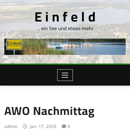
Skip
E i n f e l d
to
content
… ein See und etwas mehr
AWO Nachmittag
admin
Jan. 17, 2026
0