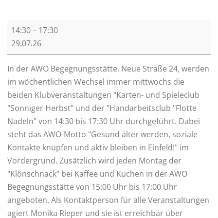
A
14:30
–
17:30
W
29.07.26
O
N
In der AWO Begegnungsstätte, Neue Straße 24, werden
a
im wöchentlichen Wechsel immer mittwochs die
c
beiden Klubveranstaltungen "Karten- und Spieleclub
h
"Sonniger Herbst" und der "Handarbeitsclub "Flotte
m
Nadeln" von 14:30 bis 17:30 Uhr durchgeführt. Dabei
i
steht das AWO-Motto "Gesund älter werden, soziale
t
Kontakte knüpfen und aktiv bleiben in Einfeld!" im
t
Vordergrund. Zusätzlich wird jeden Montag der
a
"Klönschnack" bei Kaffee und Kuchen in der AWO
g
Begegnungsstätte von
15:00
Uhr bis
17:00
Uhr
angeboten. Als Kontaktperson für alle Veranstaltungen
agiert Monika Rieper und sie ist erreichbar über