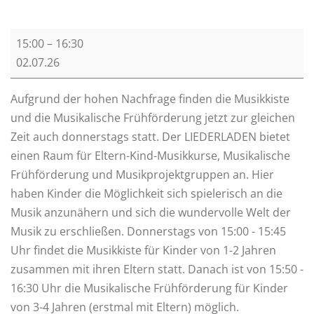
L
15:00
–
16:30
i
02.07.26
e
d
Aufgrund der hohen Nachfrage finden die Musikkiste
e
und die Musikalische Frühförderung jetzt zur gleichen
r
Zeit auch donnerstags statt.
Der
LIEDERLADEN
bietet
L
einen
Raum
für
Eltern-Kind-
Musikkurse
,
Musikalische
a
Frühförderung
und
Musikprojektgruppen
an.
Hier
d
haben
Kinder
die
Möglichkeit
sich
spielerisch
an
die
e
Musik
anzunähern
und
sich die wundervolle Welt der
n
Musik zu erschließen.
Donnerstags von 15:00 - 15:45
Uhr findet die Musikkiste für Kinder von 1-2 Jahren
zusammen mit ihren Eltern statt.
Danach ist von 15:50 -
16:30 Uhr die Musikalische Frühförderung für Kinder
von 3-4 Jahren (erstmal mit Eltern) möglich.