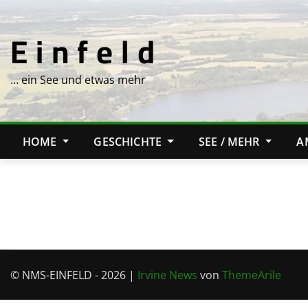
Skip
to
E i n f e l d
content
… ein See und etwas mehr
HOME
GESCHICHTE
SEE / MEHR
A
© NMS-EINFELD - 2026
|
Irvine News
von
ThemeArile