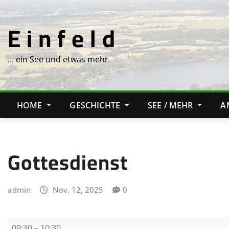
Skip
to
E i n f e l d
content
… ein See und etwas mehr
HOME
GESCHICHTE
SEE / MEHR
A
Gottesdienst
admin
Nov. 12, 2025
0
G
09:30
–
10:30