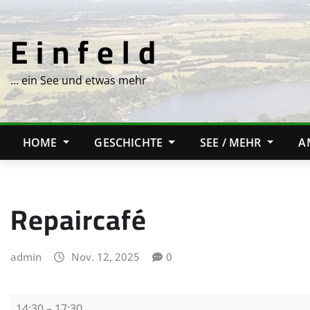
Skip
to
E i n f e l d
content
… ein See und etwas mehr
HOME
GESCHICHTE
SEE / MEHR
A
Repaircafé
admin
Nov. 12, 2025
0
R
14:30
–
17:30