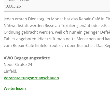
e
03.03.26
p
a
Jeden ersten Dienstag im Monat hat das Repair-Café in Ein
i
Nähwerkstatt werden Risse an Textilien genäht oder z.B. 
r
Ordnung gebracht werden, weil oft nur ein geringer Def
c
Tablet angeboten. Hier trifft man nette Menschen und 
a
vom Repair-Café Einfeld freut sich über Besucher. Das R
f
é
AWO Begegnungsstätte
Neue Straße 24
Einfeld
,
Veranstaltungsort anschauen
Weiterlesen