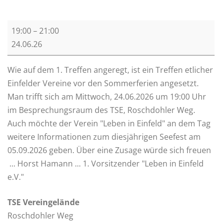
T
19:00
–
21:00
r
24.06.26
e
f
Wie auf dem 1. Treffen angeregt, ist ein Treffen etlicher
f
Einfelder Vereine vor den Sommerferien angesetzt.
e
Man trifft sich am Mittwoch, 24.06.2026 um 19:00 Uhr
n
im Besprechungsraum des TSE, Roschdohler Weg.
d
Auch möchte der Verein "Leben in Einfeld" an dem Tag
e
weitere Informationen zum diesjährigen Seefest am
r
05.09.2026 geben. Über eine Zusage würde sich freuen
V
... Horst Hamann ... 1. Vorsitzender "Leben in Einfeld
e
e.V."
r
e
TSE Vereingelände
i
Roschdohler Weg