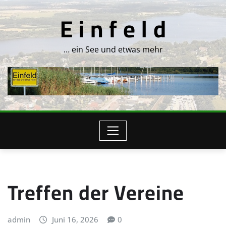
Skip
E i n f e l d
to
content
… ein See und etwas mehr
Treffen der Vereine
admin
Juni 16, 2026
0