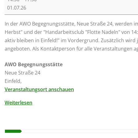
W
01.07.26
O
N
In der AWO Begegnungsstätte, Neue Straße 24, werden i
a
Herbst" und der "Handarbeitsclub "Flotte Nadeln" von 14
c
aktiv bleiben in Einfeld!" im Vordergrund. Zusätzlich w
h
angeboten. Als Kontaktperson für alle Veranstaltungen agi
m
i
AWO Begegnungsstätte
t
Neue Straße 24
t
Einfeld
,
a
Veranstaltungsort anschauen
g
Weiterlesen