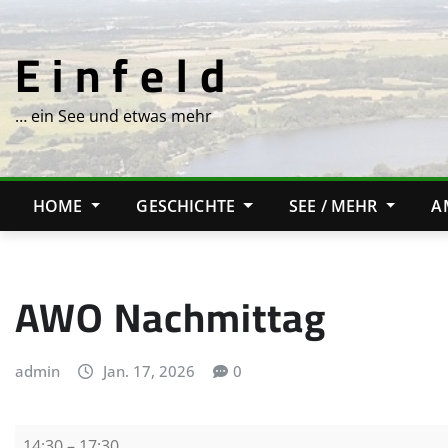
Skip
to
E i n f e l d
content
… ein See und etwas mehr
HOME
GESCHICHTE
SEE / MEHR
A
AWO Nachmittag
admin
Jan. 17, 2026
0
A
14:30
–
17:30