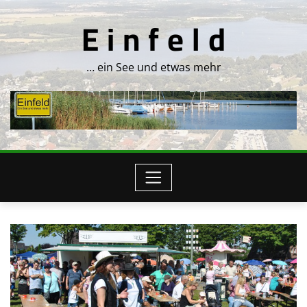
Skip
E i n f e l d
to
content
… ein See und etwas mehr