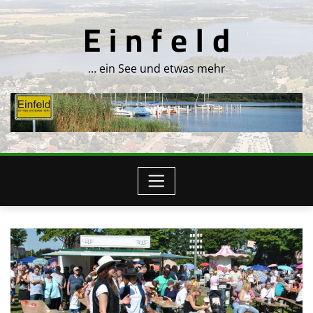
Skip
E i n f e l d
to
content
… ein See und etwas mehr